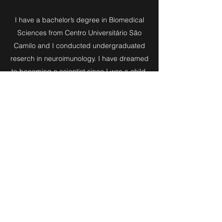
I have a bachelor’s degree in Biomedical
Sciences from Centro Universitário São
Camilo and I conducted undergraduated
reserch in neuroimunology. I have dreamed
to becoming a scientist since I was a child,
and everyday I become more fascinated
by the possibilities of studying
neuroscience, especially in neurophisiology
aspects. Currently, as a master’s student, I
seek to understand thorougly how some
receptors can modulate interconnected
neural pathways. I find it fascinating that
such small molecules are capable of
impacting activities we perform daily.
Curriculum Lattes
ORCID