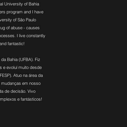
l University of Bahia
ders program and I have
versity of São Paulo
drug of abuse - causes
cesses. I live constantly
nd fantastic!
 da Bahia (UFBA). Fiz
s e evoluí muito desde
FESP). Atuo na área da
ta mudanças em nosso
a de decisão. Vivo
plexos e fantásticos!