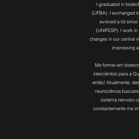
I graduated in biote
(UFBA). I exchanged to
evolved a lot since
(UNIFESP). I work in 
changes in our central n
impressing a
Me formei em biotecn
intercâmbio para a Qu
então! Atualmente, de
neurociência buscan
sistema nervoso c
constantemente me im