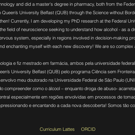
chnology and did a master's degree in pharmacy, both from the Federa
 Queen’s University Belfast (QUB) through the Science without Bor
 then! Currently, I am developing my PhD research at the Federal Uni
the field of neuroscience seeking to understand how alcohol - as a 
ervous system, especially in regions involved in decision-making pro
nd enchanting myself with each new discovery! We are so complex a
ologia e fiz mestrado em farmácia, ambos pela universidade federal
een’s University Belfast (QUB) pelo programa Ciência sem Fronteira
senvolvo meu doutorado na Universidade Federal de São Paulo (UNI
do compreender como o álcool – enquanto droga de abuso- acarre
entral especialmente em regiões envolvidas em processos de tomad
pressionando e encantando a cada nova descoberta! Somos tão com
Curriculum Lattes
ORCID